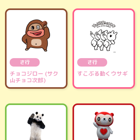
さ行
さ行
チョコジロー (サク
すこぶる動くウサギ
山チョコ次郎)