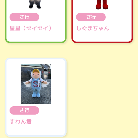
さ行
さ行
星星（セイセイ）
しぐまちゃん
さ行
すわん君