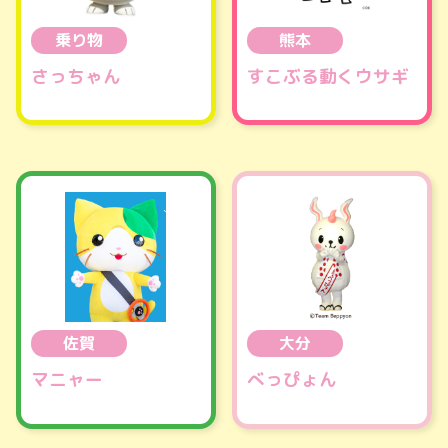
乗り物
熊本
さっちゃん
すこぶる動くウサギ
佐賀
大分
マニャー
べっぴょん