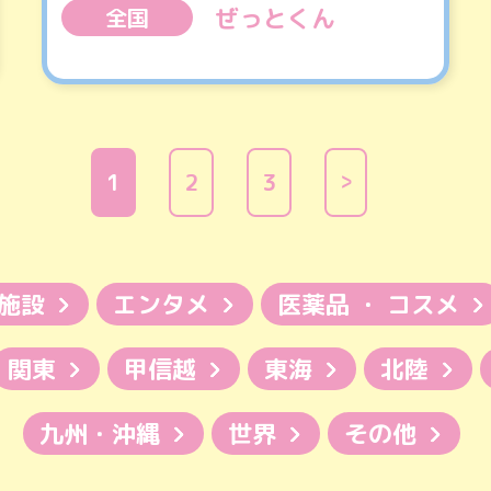
ぜっとくん
全国
1
2
3
施設
エンタメ
医薬品 ・ コスメ
関東
甲信越
東海
北陸
九州・沖縄
世界
その他