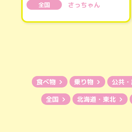
さっちゃん
全国
食べ物
乗り物
公共・
全国
北海道・東北