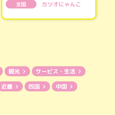
カツオにゃんこ
全国
観光
サービス・生活
近畿
四国
中国