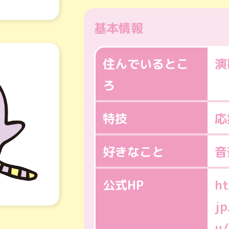
基本情報
住んでいるとこ
演
ろ
特技
応
好きなこと
音
公式HP
ht
jp
u/