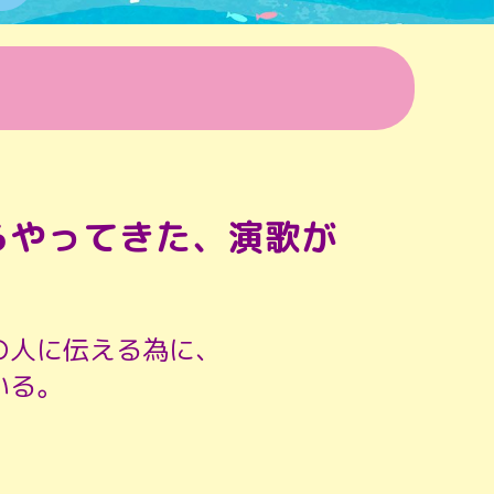
らやってきた、演歌が
！
の人に伝える為に、
いる。