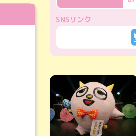
R
SNSリンク