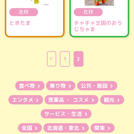
た行
た行
ときたま
チャチャ王国のおう
じちゃま
1
2
食べ物
乗り物
公共・施設
エンタメ
医薬品 ・ コスメ
観光
サービス・生活
全国
北海道・東北
関東