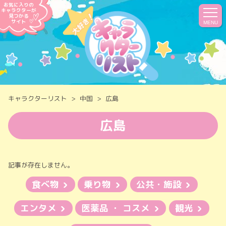
お気に入りの
キャラクターが
見つかる
サイト
MENU
キャラクターリスト
中国
広島
広島
記事が存在しません。
食べ物
乗り物
公共・施設
エンタメ
医薬品 ・ コスメ
観光