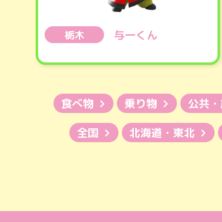
与一くん
栃木
食べ物
乗り物
公共・
全国
北海道・東北