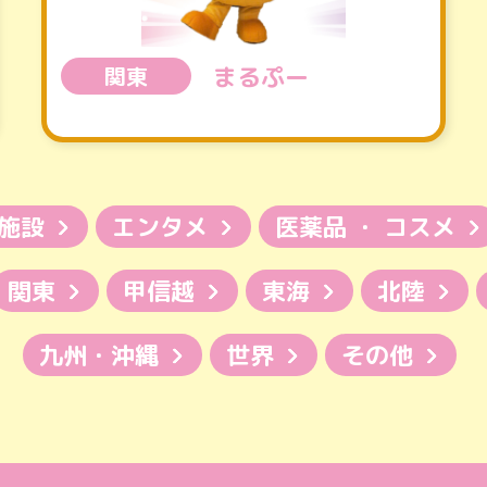
まるぷー
関東
施設
エンタメ
医薬品 ・ コスメ
関東
甲信越
東海
北陸
九州・沖縄
世界
その他