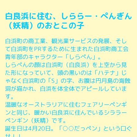
白良浜に住む、しららー・ぺんぎん
（妖精）のおとこの子
白浜町の商工業、観光業サービスの発展、そし
て白浜町をPRするために生まれた白浜町商工会
青年部のキャラクター「しらぺん」。
しらぺんの顔は白浜町（白良浜）を上空から見
た形になっていて、頭の黒いのは「ハテナ」じ
ゃなく白浜町の「S」の字、お腹は円月島の海蝕
洞が描かれ、白浜を体全体でアピールしていま
す。
温暖なオーストラリアに住むフェアリーペンギ
ンと同じ、暖かい白良浜に住んでいるシララー
ペンギン（妖精）です。
誕生日は4月20日。「○○だっペン」という口ぐ
せ！！