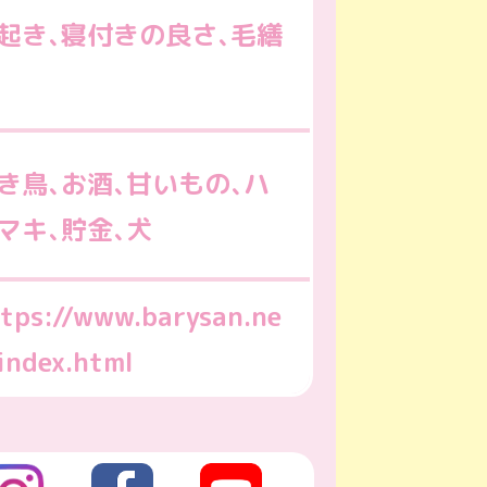
起き､寝付きの良さ､毛繕
き鳥､お酒､甘いもの､ハ
マキ､貯金､犬
tps://www.barysan.ne
index.html