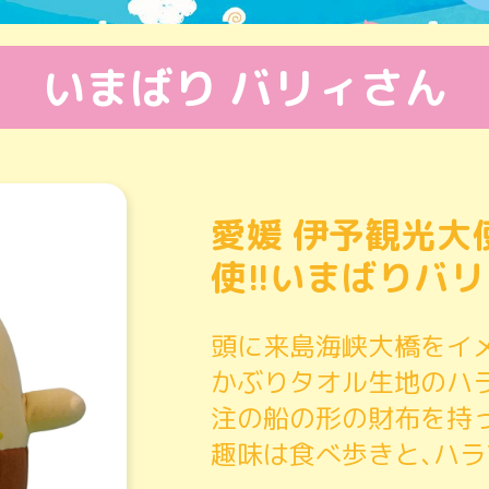
いまばり バリィさん
愛媛 伊予観光大
使!!いまばりバリ
頭に来島海峡大橋をイ
かぶり
タオル生地のハ
注の船の形の財布を持
趣味は食べ歩きと､
ハラ