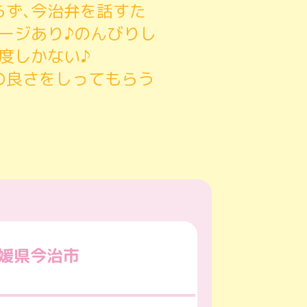
ず､
今治弁を話すた
ージあり♪
のんびりし
度しかない♪
の良さをしってもらう
媛県今治市