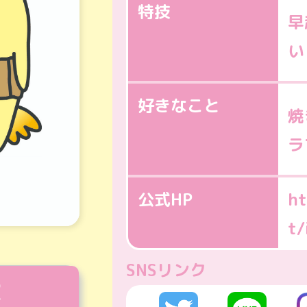
特技
早
い
好きなこと
焼
ラ
公式HP
ht
t/
SNSリンク
R