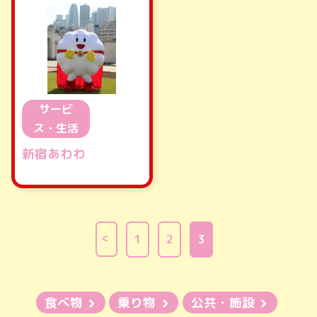
サービ
ス・生活
新宿あわわ
1
2
3
食べ物
乗り物
公共・施設