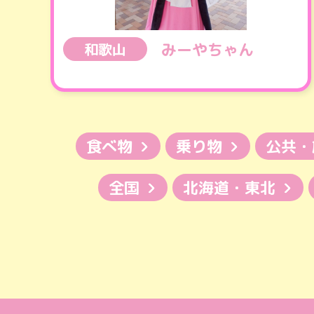
みーやちゃん
和歌山
食べ物
乗り物
公共・
全国
北海道・東北